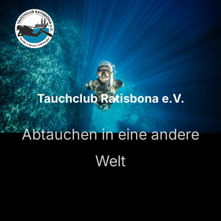
Zum
Inhalt
springen
Tauchclub Ratisbona e.V.
Abtauchen in eine andere
Welt